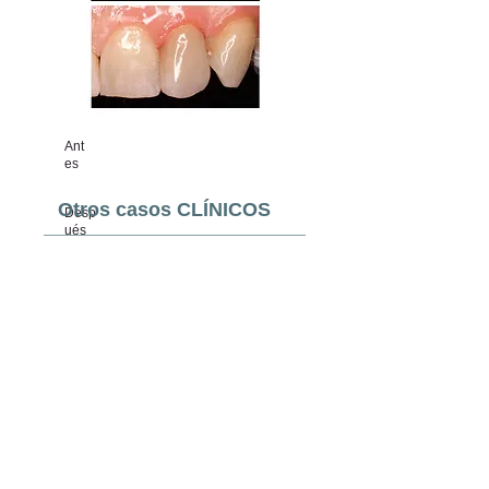
Ant
es
Otros casos CLÍNICOS
Desp
ués