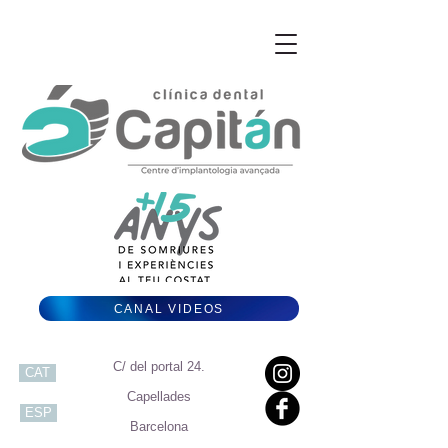
CANAL VIDEOS
C/ del portal 24.
CAT
Capellades
ESP
Barcelona