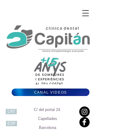
CANAL VIDEOS
C/ del portal 24.
CAT
Capellades
ESP
Barcelona