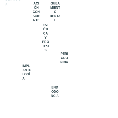
ACI
QUEA
S
ÓN
MIENT
CON
O
SCIE
DENTA
NTE
L
EST
ÉTI
CA
Y
PRÓ
TESI
S
PERI
ODO
NCIA
IMPL
ANTO
LOGÍ
A
END
ODO
NCIA