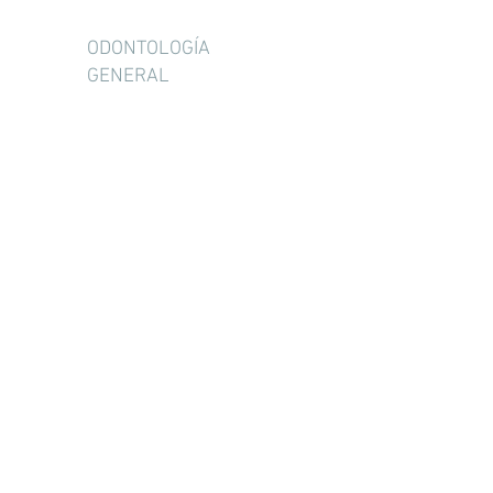
ODONTOLOGÍA
GENERAL
ORTODONCIA
PERIODONCIA
ENDODÒNCIA