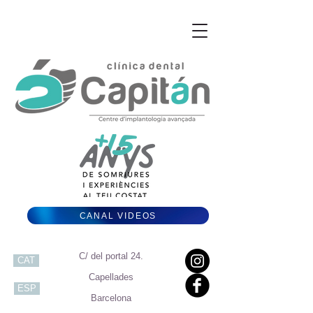
CANAL VIDEOS
C/ del portal 24.
CAT
Capellades
ESP
Barcelona