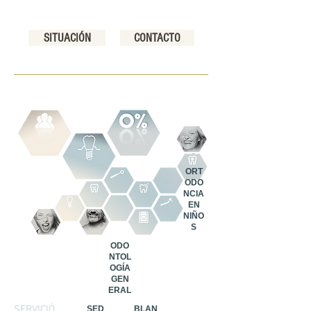
SITUACIÓN
CONTACTO
ORT
ODO
NCIA
EN
NIÑO
S
ODO
NTOL
OGÍA
GEN
ERAL
SERVICIÓ
SED
BLAN