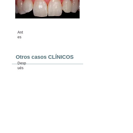
Ant
es
Otros casos CLÍNICOS
Desp
ués