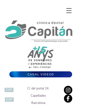
CANAL VIDEOS
C/ del portal 24.
CAT
Capellades
ESP
Barcelona