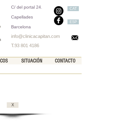
C/ del portal 24.
CAT
Capellades
ESP
A
Barcelona
info@clinicacapitan.com
n
T.93 801 4186
ICOS
SITUACIÓN
CONTACTO
X