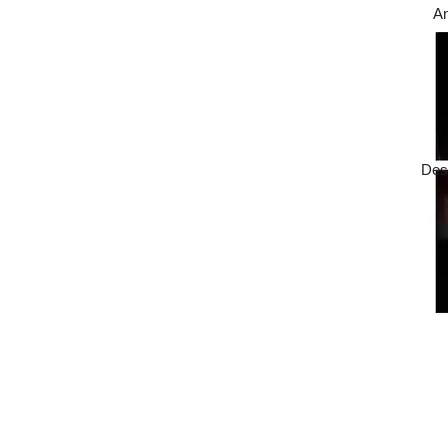
A
Des