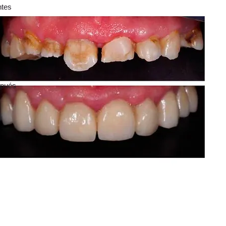
ntes
pués