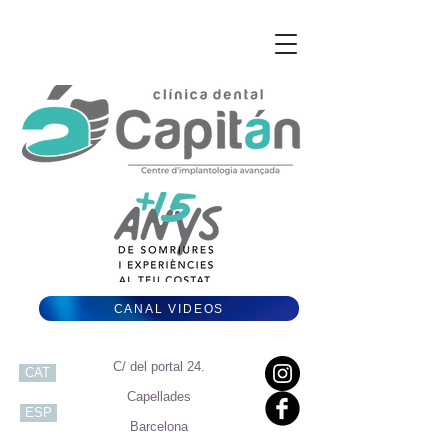
CANAL VIDEOS
C/ del portal 24.
CAT
Capellades
ESP
Barcelona