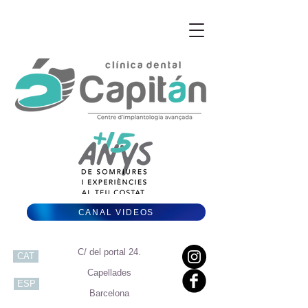
CANAL VIDEOS
C/ del portal 24.
CAT
Capellades
ESP
Barcelona