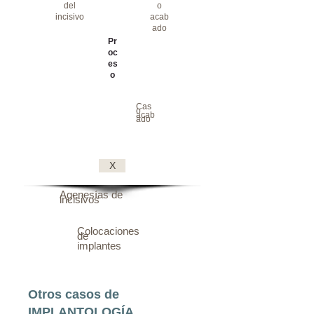
del
o
incisivo
acab
ado
Pr
oc
es
o
Cas
o
acab
ado
X
Agenesías de
incisivos
Colocaciones
de
implantes
Otros casos de
IMPLANTOLOGÍA