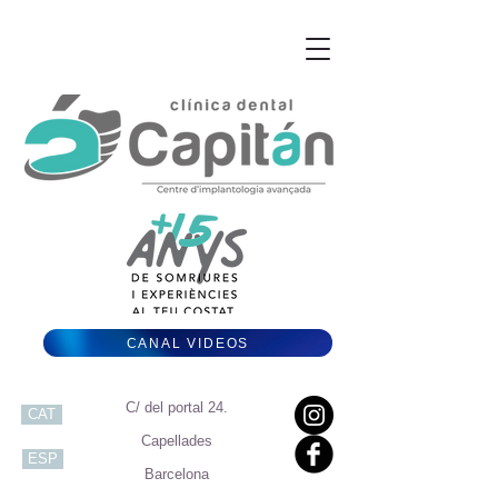
CANAL VIDEOS
C/ del portal 24.
CAT
Capellades
ESP
Barcelona