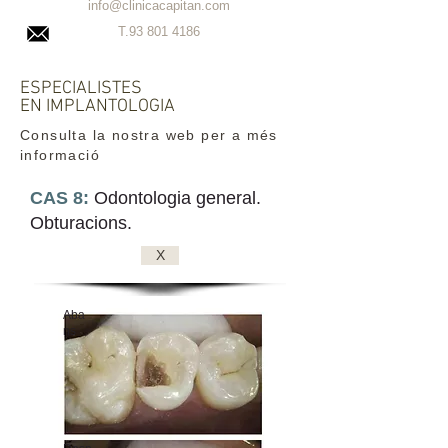
info@clinicacapitan.com
T.93
801 4186
ESPECIALISTES
EN IMPLANTOLOGIA
Consulta la nostra web per a més
informació
CAS 8:
Odontologia general.
Obturacions.
X
Aba
ns