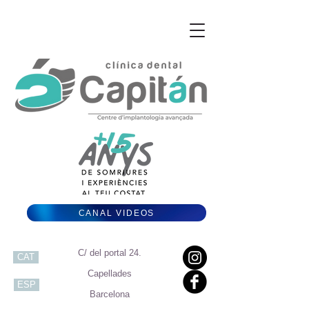
CANAL VIDEOS
C/ del portal 24.
CAT
Capellades
ESP
Barcelona