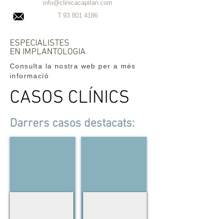
info@clinicacapitan.com
T.93
801 4186
ESPECIALISTES
EN IMPLANTOLOGIA
Consulta la nostra web per a més
informació
CASOS CLÍNICS
Darrers casos destacats:
CAS 15:
CAS 16:
Carilla
Carilla
Estètica
incisiu
lateral
CAS 1:
CAS 2:
Blanquejament
Blanquejament
dental
dental