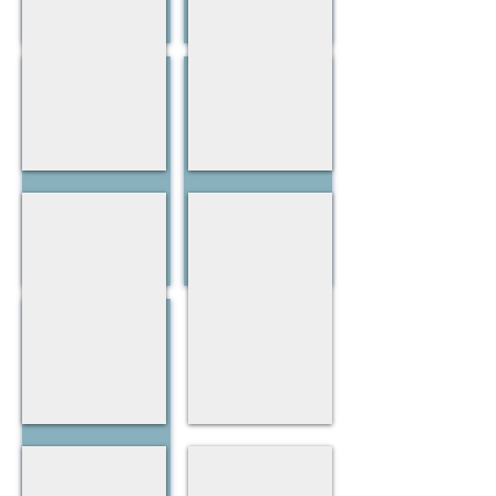
CAS 17:
CAS 18:
Carilla
Tancament
Estètica
diastema
CAS 3:
CAS 4:
Endodòncia
Estètica
dental
carilla
ceràmica
CAS 19:
Rehabilitació
amb
corones
CAS 5:
CAS 6:
Estètica
Estètica