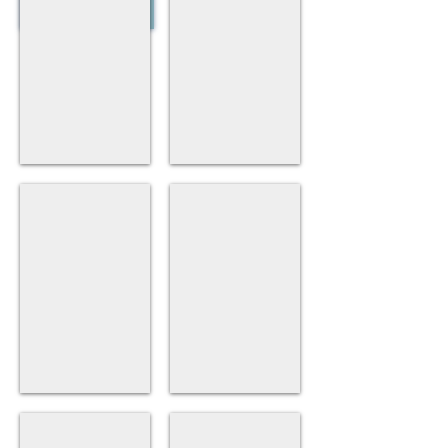
dental
dental
carilla
carilla
composite
composite
CAS 7:
CAS 8:
Odontologia
Odontologia
general
general
Obturacions
Obturacions
CAS 9:
CAS 10:
Odontologia
Corona