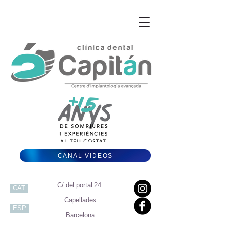
CANAL VIDEOS
C/ del portal 24.
CAT
Capellades
ESP
Barcelona