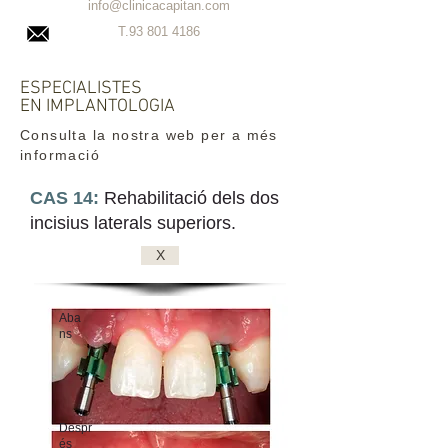
info@clinicacapitan.com
T.93
801 4186
ESPECIALISTES
EN IMPLANTOLOGIA
Consulta la nostra web per a més
informació
CAS 14:
Rehabilitació dels dos
incisius laterals superiors.
X
Aba
ns
Despr
és