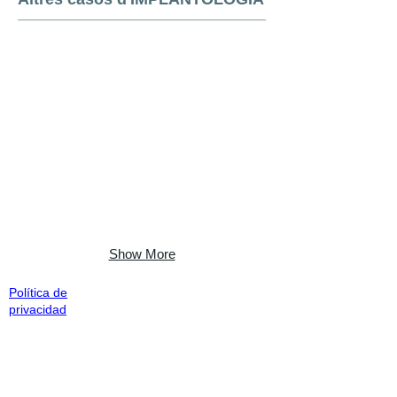
Show More
Política de
privacidad
Clinica Dental Capitan®
C/ del portal 24.
Capellades
Barcelona