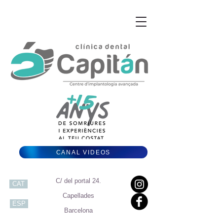
CANAL VIDEOS
C/ del portal 24.
CAT
Capellades
ESP
Barcelona