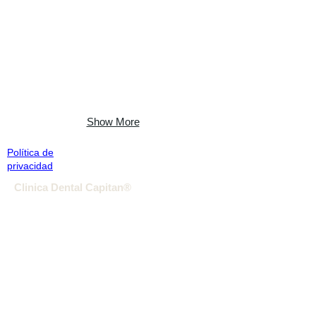
Show More
Política de
privacidad
Clinica Dental Capitan®
C/ del portal 24.
Capellades
Barcelona
T.93
801 4186