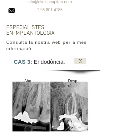
info@clinicacapitan.com
T.93
801 4186
ESPECIALISTES
EN IMPLANTOLOGIA
Consulta la nostra web per a més
informació
X
CAS 3:
Endodòncia.
Aba
Desp
ns
rés