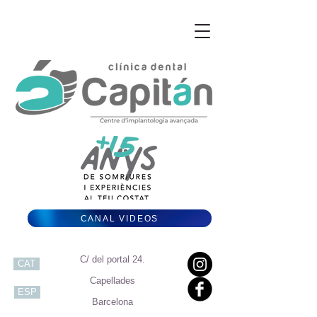
CANAL VIDEOS
C/ del portal 24.
CAT
Capellades
ESP
Barcelona