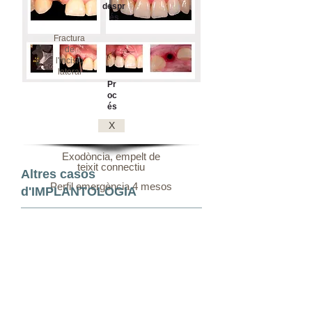
despr
és
Fractura
de
l'incisiu
lateral
Pr
oc
és
X
Exodòncia, empelt de
teixit connectiu
Altres casos
Perfil emergència 4 mesos
d'IMPLANTOLOGIA