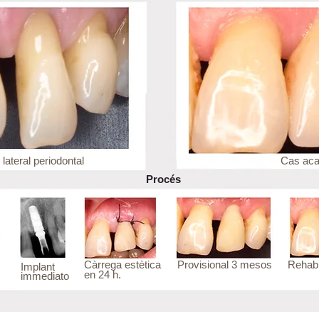
 lateral periodontal
Cas aca
Procés
Càrrega estètica
Provisional 3 mesos
Rehabil
Implant
en 24 h.
immediato