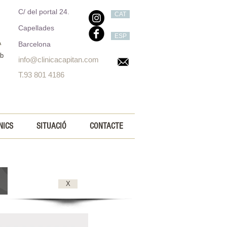
C/ del portal 24.
CAT
Capellades
ESP
A
Barcelona
eb
info@clinicacapitan.com
T.93 801 4186
NICS
SITUACIÓ
CONTACTE
X