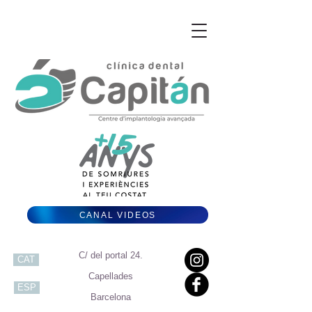
CANAL VIDEOS
C/ del portal 24.
CAT
Capellades
ESP
Barcelona