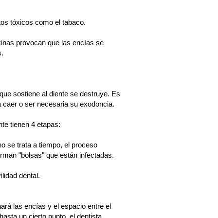
tos tóxicos como el tabaco.
toxinas provocan que las encías se
s.
ue sostiene al diente se destruye. Es
a caer o ser necesaria su exodoncia.
te tienen 4 etapas:
o se trata a tiempo, el proceso
forman "bolsas" que están infectadas.
lidad dental.
nará las encías y el espacio entre el
asta un cierto punto, el dentista