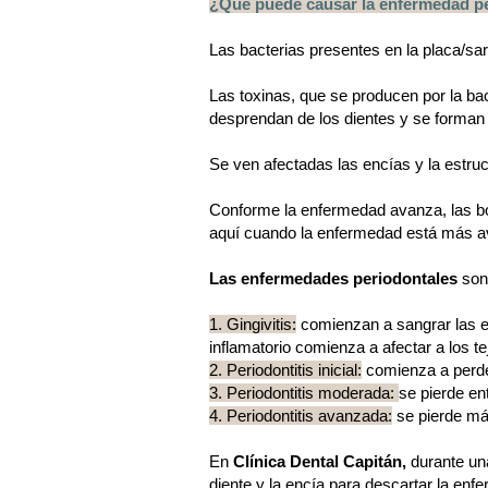
¿Que puede causar la enfermedad p
Las bacterias presentes en la placa/sar
Las toxinas, que se producen por la bac
desprendan de los dientes y se forman 
Se ven afectadas las encías y la estruc
Conforme la enfermedad avanza, las bo
aquí cuando la enfermedad está más av
Las enfermedades periodontales
son 
1. Gingivitis:
comienzan a sangrar las en
inflamatorio comienza a afectar a los t
2. Periodontitis inicial:
comienza a perder
3. Periodontitis moderada:
se pierde en
4. Periodontitis avanzada:
se pierde má
En
Clínica Dental Capitán,
durante una
diente y la encía para descartar la enf