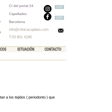
C/ del portal 24.
CAT
Capellades
ESP
A
Barcelona
info@clinicacapitan.com
n
T.93 801 4186
ICOS
SITUACIÓN
CONTACTO
n a los tejidos ( periodonto ) que