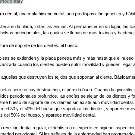
eriodontal?
ro dental, una mala higiene bucal, una predisposición genética y hábi
teria en la placa, irritan las encías. Al permanecer en su lugar, las 
bolsas periodontales, las cuales se llenan de más toxinas y bacteria
tura de soporte de los dientes: el hueso.
lsas se extienden y la placa penetra más y más hasta que el hueso q
anzada cuando los dientes pueden sufrir movilidad y pueden llegar 
aquellas que destruyen los tejidos que soportan al diente. Básicamen
cías pero no hay destrucción, ni pérdida ósea. Cuando la gingivitis n
ejidos periodontales profundos, las encías se alejan de los dientes y 
se hueso de soporte de los dientes sin existir aún movilidad dental.
tre el 30 y el 50% del hueso que soporta a los dientes, y aparece movi
s del 50% del hueso, y aparece movilidad dental.
 revisión dental regular, el dentista o el experto en higiene inspeccio
ermedad periodontal. Si las señales de la enfermedad han progresado h