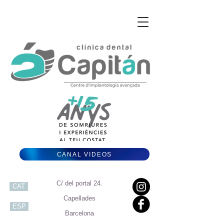
CANAL VIDEOS
C/ del portal 24.
CAT
Capellades
ESP
Barcelona