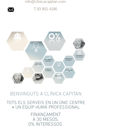
info@clinicacapitan.com
T.93
801 4186
ORTODÒNCIA
EN ADULTS
ORTODÒNCIA
ODONTOLOGIA
EN NENS
GENERAL
SEDACIÓ
BLANQUEIG
CONSCIENT
DENTAL
ESTÈTICA I
PERIODÒNCI
PRÒTESIS
A
ENDODÒNCI
A
BENVINGUTS A CLÍNICA CAPITÁN
TOTS ELS SERVEIS EN UN ÚNIC CENTRE
+
UN EQUIP HUMÀ PROFESSIONAL
FINANÇAMENT
A 30 MESOS,
0% INTERESSOS