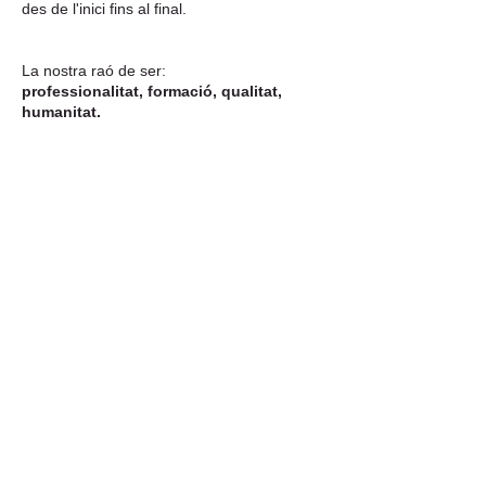
des de l'inici fins al final.
La nostra raó de ser:
professionalitat, formació, qualitat,
humanitat.
Política de
privacidad
Clinica Dental Capitan®
C/ del portal 24.
Capellades
Barcelona
T.93
801 4186