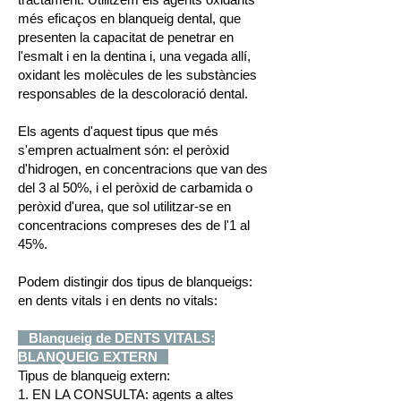
més eficaços en blanqueig dental, que
presenten la capacitat de penetrar en
l'esmalt i en la dentina i, una vegada allí,
oxidant les molècules de les substàncies
responsables de la descoloració dental.
Els agents d'aquest tipus que més
s'empren actualment són: el peròxid
d'hidrogen, en concentracions que van des
del 3 al 50%, i el peròxid de carbamida o
peròxid d'urea, que sol utilitzar-se en
concentracions compreses des de l'1 al
45%.
Podem distingir dos tipus de blanqueigs:
en dents vitals i en dents no vitals:
Blanqueig de DENTS VITALS:
BLANQUEIG EXTERN
Tipus de blanqueig extern:
1. EN LA CONSULTA: agents a altes