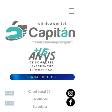
CANAL VIDEOS
C/ del portal 24.
CAT
Capellades
ESP
Barcelona